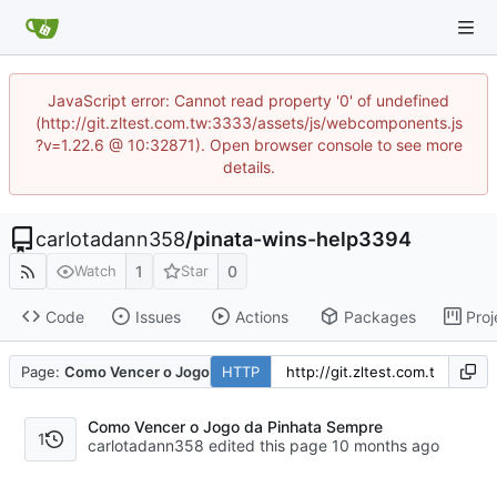
JavaScript error: Cannot read property '0' of undefined
(http://git.zltest.com.tw:3333/assets/js/webcomponents.js
?v=1.22.6 @ 10:32871). Open browser console to see more
details.
carlotadann358
/
pinata-wins-help3394
1
0
Watch
Star
Code
Issues
Actions
Packages
Proj
Page:
Como Vencer o Jogo da Pinhata Sempre
HTTP
Como Vencer o Jogo da Pinhata Sempre
1
carlotadann358 edited this page